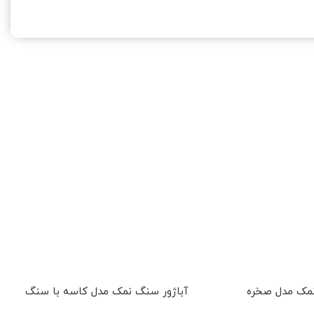
نمک مدل صخره
آباژور سنگ نمک مدل کاسه با سنگ
آ
مکعبی