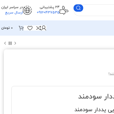
24 پشتیبانی
در سراسر ایران
09120437535
ارسال سریع
0
تومان
ند!