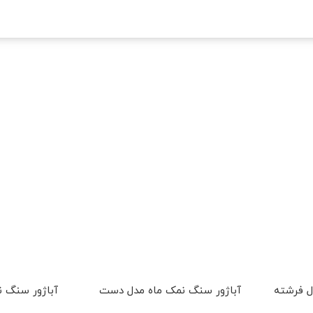
ل فرشته
آباژور سنگ نمک ماه مدل دست
آباژور سنگ 
باگوی